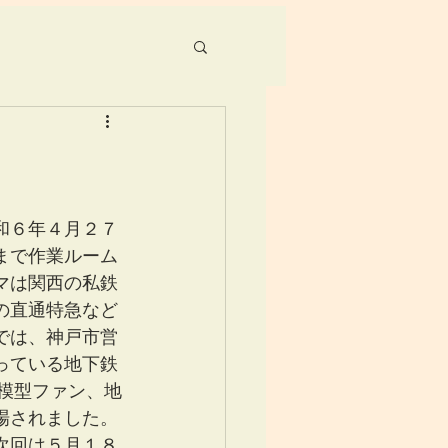
和６年４月２７
まで作業ルーム
マは関西の私鉄
の直通特急など
では、神戸市営
っている地下鉄
道模型ファン、地
場されました。
次回は５月１８