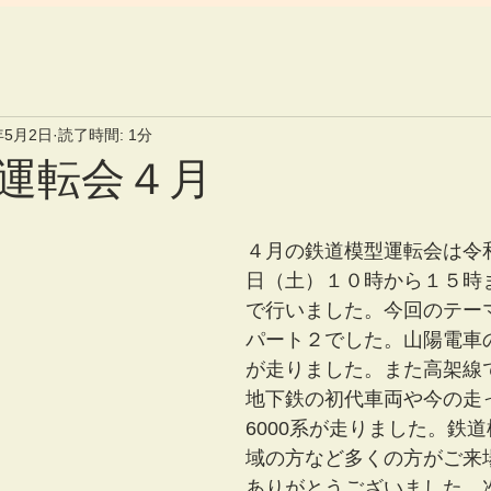
年5月2日
読了時間: 1分
運転会４月
４月の鉄道模型運転会は令
日（土）１０時から１５時
で行いました。今回のテー
パート２でした。山陽電車
が走りました。また高架線
地下鉄の初代車両や今の走
6000系が走りました。鉄
域の方など多くの方がご来
ありがとうございました。