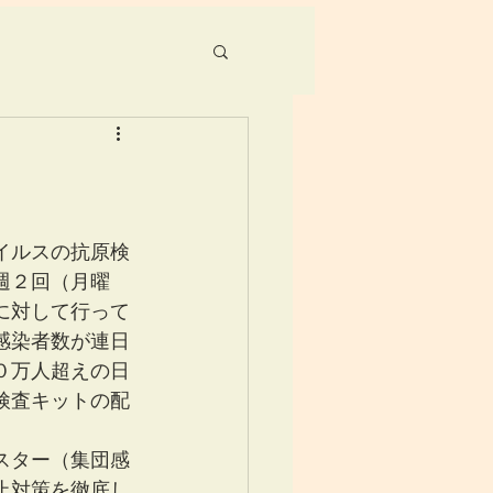
イルスの抗原検
週２回（月曜
に対して行って
感染者数が連日
０万人超えの日
検査キットの配
スター（集団感
止対策を徹底し