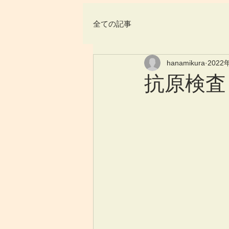
全ての記事
hanamikura
2022
抗原検査