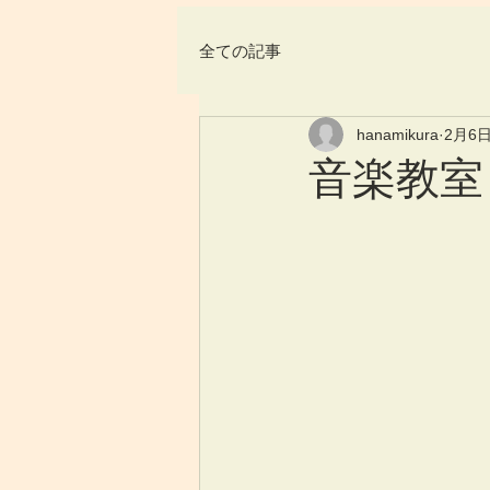
全ての記事
hanamikura
2月6
音楽教室