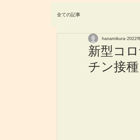
全ての記事
hanamikura
2022
新型コロ
チン接種