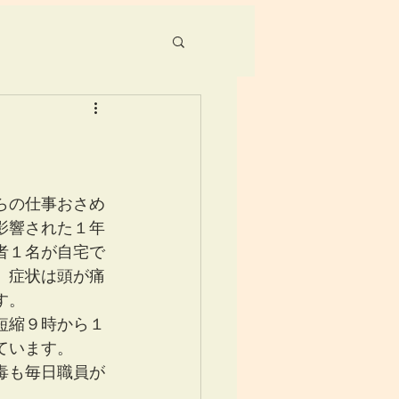
らの仕事おさめ
影響された１年
者１名が自宅で
。症状は頭が痛
す。
短縮９時から１
ています。
毒も毎日職員が