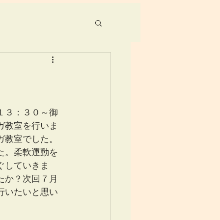
１３：３０～御
ガ教室を行いま
ガ教室でした。
た。柔軟運動を
ぐしていきま
たか？次回７月
行いたいと思い